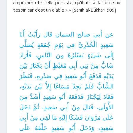
empêcher et si elle persiste, qu’il utilise la force au
besoin car c’est un diable » » [Sahih al-Bukhari 509]
عن أبي صالح السمان قال رَأَيْتُ أَبَا
سَعِيدٍ الْخُدْرِيَّ فِي يَوْمِ جُمُعَةٍ يُصَلِّي
إِلَى شَىْءٍ يَسْتُرُهُ مِنَ النَّاسِ، فَأَرَادَ
شَابٌّ مِنْ بَنِي أَبِي مُعَيْطٍ أَنْ يَجْتَازَ بَيْنَ
يَدَيْهِ فَدَفَعَ أَبُو سَعِيدٍ فِي صَدْرِهِ، فَنَظَرَ
الشَّابُّ فَلَمْ يَجِدْ مَسَاغًا إِلاَّ بَيْنَ يَدَيْهِ،
فَعَادَ لِيَجْتَازَ فَدَفَعَهُ أَبُو سَعِيدٍ أَشَدَّ مِنَ
الأُولَى، فَنَالَ مِنْ أَبِي سَعِيدٍ، ثُمَّ دَخَلَ
عَلَى مَرْوَانَ فَشَكَا إِلَيْهِ مَا لَقِيَ مِنْ أَبِي
سَعِيدٍ، وَدَخَلَ أَبُو سَعِيدٍ خَلْفَهُ عَلَى