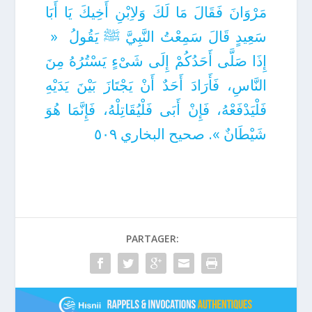
مَرْوَانَ فَقَالَ مَا لَكَ وَلاِبْنِ أَخِيكَ يَا أَبَا
سَعِيدٍ قَالَ سَمِعْتُ النَّبِيَّ ﷺ يَقُولُ ‏ « ‏
إِذَا صَلَّى أَحَدُكُمْ إِلَى شَىْءٍ يَسْتُرُهُ مِنَ
النَّاسِ، فَأَرَادَ أَحَدٌ أَنْ يَجْتَازَ بَيْنَ يَدَيْهِ
فَلْيَدْفَعْهُ، فَإِنْ أَبَى فَلْيُقَاتِلْهُ، فَإِنَّمَا هُوَ
شَيْطَانٌ ».‏ صحيح البخاري ٥٠٩
PARTAGER: