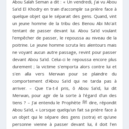
Abou Salah Seman a dit : « Un vendredi, j’ai vu Abou
Sa’id El Khodry en train d’accomplir sa prière face à
quelque objet qui le séparait des gens. Quand, vint
un jeune homme de la tribu des Benou Abi Mo’aït
tentant de passer devant lui. Abou Sa’id voulant
l’empêcher de passer, le repoussa au niveau de la
poitrine. Le jeune homme scruta les alentours mais
ne voyant aucun autre passage, revint pour passer
devant Abou Sa’id. Celui-ci le repoussa encore plus
durement ; la victime s’emporta alors contre lui et
s’en alla vers Merwan pour se plaindre du
comportement d’Abou Sa’id qui ne tarda pas à
arriver. – Que t’a-t-il pris, ô Abou Sa’id, lui dit
Merwan, pour agir de la sorte à l’égard d’un des
tiens ? – J’ai entendu le Prophète ﷺ dire, répondit
Abou Sa’id, « Lorsque quelqu’un fait sa prière face à
un objet qui le sépare des gens (sotra) et qu’une
personne vienne à passer devant lui, il doit l’en