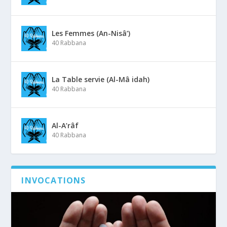
Les Femmes (An-Nisâ’)
40 Rabbana
La Table servie (Al-Mâ idah)
40 Rabbana
Al-A’râf
40 Rabbana
INVOCATIONS