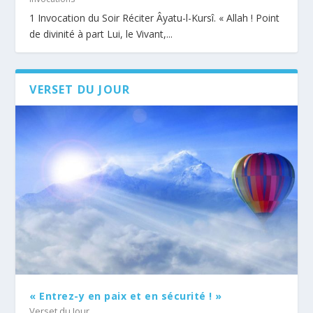
1 Invocation du Soir Réciter Âyatu-l-Kursî. « Allah ! Point
de divinité à part Lui, le Vivant,...
VERSET DU JOUR
« Entrez-y en paix et en sécurité ! »
Verset du Jour