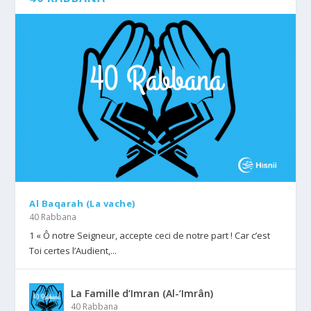
Al Baqarah (La vache)
40 Rabbana
1 « Ô notre Seigneur, accepte ceci de notre part ! Car c’est
Toi certes l’Audient,...
La Famille d’Imran (Al-‘Imrân)
40 Rabbana